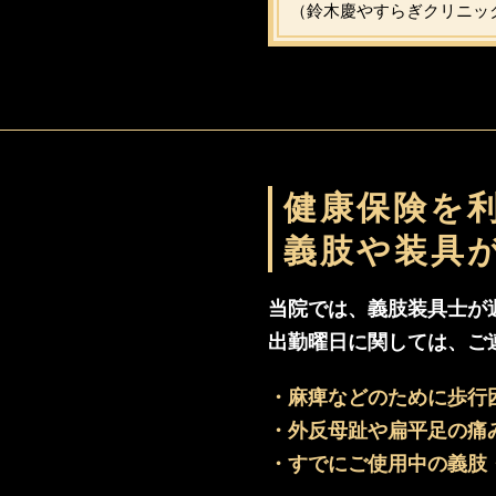
（鈴木慶やすらぎクリニッ
健康保険を
義肢や装具
当院では、義肢装具士が
出勤曜日に関しては、ご
・麻痺などのために歩行
・外反母趾や扁平足の痛
・すでにご使用中の義肢