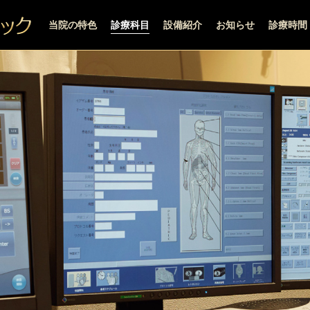
当院の特色
診療科目
設備紹介
お知らせ
診療時間
脳神経外科
お知らせ
脳ドック
動画紹介
内科
整形外科
リハビリテーション科
通所リハビリテーション
訪問看護・訪問リハビリ
居宅サービス