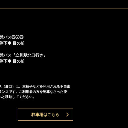
武バス⑥⑦⑧
停下車 目の前
武バス『立川駅北口行き』
停下車 目の前
ス（裏口）は、車椅子などを利用される不自由
ランスです。ご利用者の方を誘導なさった後
へと移動してください。
駐車場はこちら