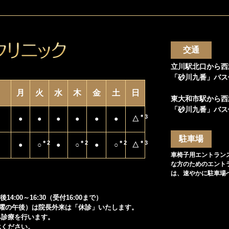
交通
立川駅北口から西
「砂川九番」バス
月
火
水
木
金
土
日
東大和市駅から西
「砂川九番」バス
＊3
●
●
●
●
●
●
△
駐車場
＊2
＊2
＊2
＊3
●
○
●
○
●
○
△
車椅子用エントラン
な方のためのエント
は、速やかに駐車場
後14:00～16:30（受付16:00まで）
土曜の午後）は院長外来は「休診」いたします。
み診療を行います。
承ください。