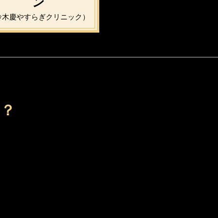
ン
鈴木慶やすらぎクリニック）
か？