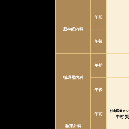
午前
脳神経内科
午後
午前
循環器内科
午後
村山医療セン
午前
中村 賢
整形外科