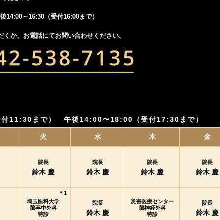
後14:00～16:30（受付16:00まで）
だくか、お電話にてお問い合わせください。
受付11:30まで）
午後14:00〜18:00（受付17:30まで）
火
水
木
金
院長
院長
院長
院長
鈴木 慶
鈴木 慶
鈴木 慶
鈴木 慶
＊1
埼玉医科大学
災害医療センター
院長
院長
脳卒中外科
脳神経外科
鈴木 慶
鈴木 慶
特診
特診