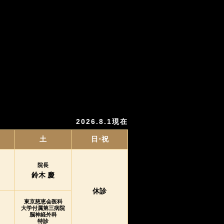
2026.8.1現在
土
日･祝
院長
鈴木 慶
休診
東京慈恵会医科
大学付属第三病院
脳神経外科
特診