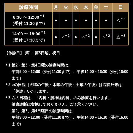
診療時間
月
火
水
木
金
土
日
＊1
8:30 〜 12:00
＊3
●
●
●
●
●
●
△
（受付 11:30まで）
＊1
14:00 〜 18:00
＊2
＊2
＊2
＊3
●
●
●
○
○
○
△
（受付 17:30まで）
【休診日】 第1・第5日曜、祝日
＊1 第2・第3・第4日曜の診療時間は、
午前9:00～12:00（受付11:30まで）、午後14:00～16:30（受付16:00
まで）
＊2 ○の日程（火曜の午後・木曜の午後・土曜の午後）は院長外来は
「休診」いたします。
＊3 △の日程は、「内科・脳神経内科」のみ診療を行います。
健康診断は実施しておりません。ご了承ください。
第2、第3、第4日曜日の診療時間は、
午前9:00～12:00（受付11:30まで）、午後14:00～16:30（受付16:00
まで）