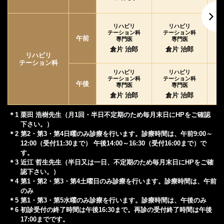
リハビリ
リハビリ
テーション科
テーション科
テ
午前
専門医
専門医
倉片 治郎
倉片 治郎
リハビリ
テーション科
リハビリ
リハビリ
テーション科
テーション科
テ
午後
専門医
専門医
倉片 治郎
倉片 治郎
＊1 栗田 浩樹先生（月1回・半日不定期のため毎月末日にHPをご確認
下さい。）
＊2 第2・第3・第4日曜のみ診療を行います。診療時間は、午前9:00～
12:00（受付11:30まで） 午後14:00～16:30（受付16:00まで）で
す。
＊3 近江 哲生先生（半日又は一日、不定期のため毎月末日にHPをご確
認下さい。）
＊4 第1・第2・第3・第4土曜日のみ診療を行います。診療時間は、午前
のみ
＊5 第1・第3・第5水曜のみ診療を行います。診療時間は、午後のみ
＊6 初診受付の終了時間は午後16:30まで。再診の受付終了時間は午後
17:00までです。