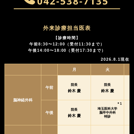
外来診療担当医表
【診療時間】
午前8:30〜12:00（受付11:30まで）
午後14:00〜18:00（受付17:30まで）
2026.8.1現在
月
火
院長
院長
午前
鈴木 慶
鈴木 慶
脳神経外科
＊1
埼玉医科大学
院長
午後
脳卒中外科
鈴木 慶
特診