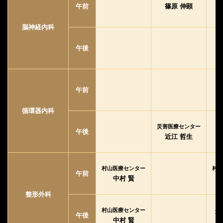
午前
篠原 伸顕
脳神経内科
午後
午前
循環器内科
災害医療センター
午後
近江 哲生
村山医療センター
村山
午前
中村 賢
整形外科
村山医療センター
済
午後
中村 賢